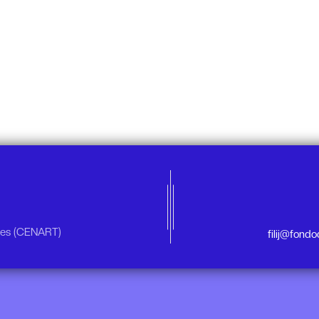
rtes (CENART)
filij@fond