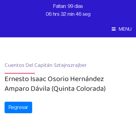
Faltan: 99 días
06 hrs 32 min 45 seg
MENU
Convocatoria
Inicio
Cuentos Del Capitán Sztajnszrajber
Ernesto Isaac Osorio Hernández
Amparo Dávila (Quinta Colorada)
Regresar