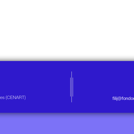
rtes (CENART)
filij@fond