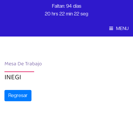
Faltan: 94 días
20 hrs 22 min 22 seg
MENU
Convocatoria
Inicio
Mesa De Trabajo
INEGI
Regresar