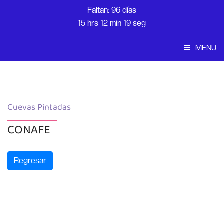
Faltan: 96 días
15 hrs 12 min 19 seg
MENU
Convocatoria
Inicio
Cuevas Pintadas
CONAFE
Regresar