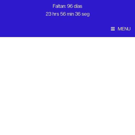
Faltan: 96 días
23 hrs 56 min 36 seg
MENU
Convocatoria
Inicio