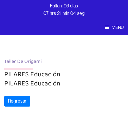
Faltan: 96 días
07 hrs 21 min 04 seg
MENU
Convocatoria
Inicio
Taller De Origami
PILARES Educación
PILARES Educación
Regresar