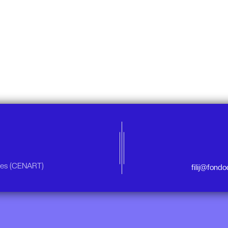
rtes (CENART)
filij@fond