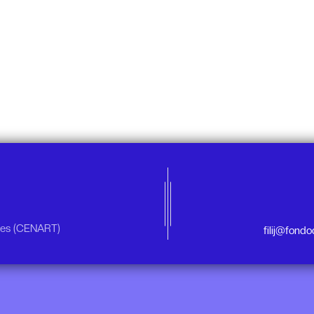
rtes (CENART)
filij@fond