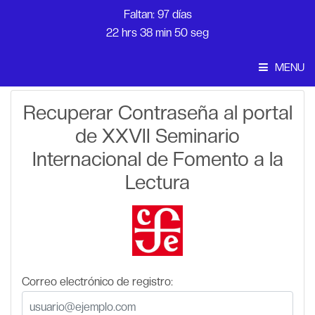
Faltan: 97 días
22 hrs 38 min 50 seg
MENU
Convocatoria
Recuperar Contraseña al portal
de XXVII Seminario
Inicio
Internacional de Fomento a la
Lectura
Correo electrónico de registro: