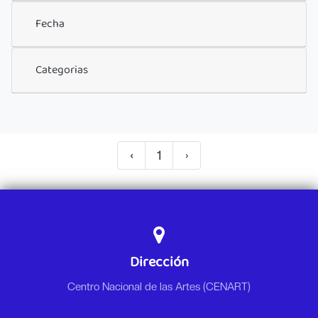
Fecha
Categorias
‹
1
›
Dirección
Centro Nacional de las Artes (CENART)