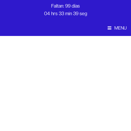
Faltan: 99 días
04 hrs 33 min 39 seg
MENU
Convocatoria
Inicio