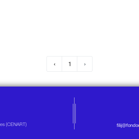
‹
1
›
rtes (CENART)
filij@fond