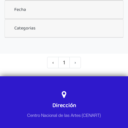
Fecha
Categorias
‹
1
›
Dirección
Centro Nacional de las Artes (CENART)