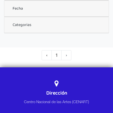
Fecha
Categorias
‹
1
›
Dirección
Centro Nacional de las Artes (CENART)