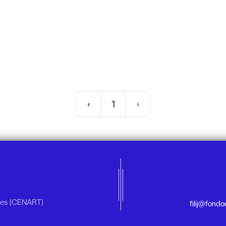
‹
1
›
rtes (CENART)
filij@fond