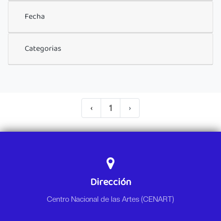
Fecha
Categorias
‹
1
›
Dirección
Centro Nacional de las Artes (CENART)