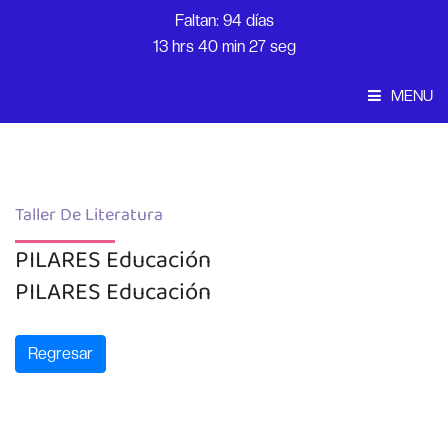
Faltan: 94 días
13 hrs 40 min 27 seg
MENU
Convocatoria
Inicio
Taller De Literatura
PILARES Educación
PILARES Educación
Regresar