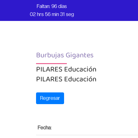
Faltan: 96 días
02 hrs 56 min 31 seg
Burbujas Gigantes
PILARES Educación
PILARES Educación
Regresar
Fecha: