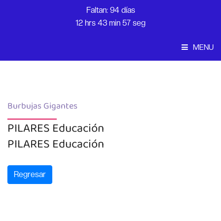
Faltan: 94 días
12 hrs 43 min 56 seg
MENU
Convocatoria
Inicio
Burbujas Gigantes
PILARES Educación
PILARES Educación
Regresar