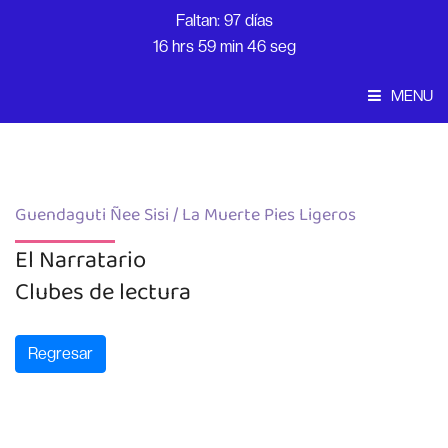
Faltan: 97 días
16 hrs 59 min 46 seg
MENU
Convocatoria
Inicio
Guendaguti Ñee Sisi / La Muerte Pies Ligeros
El Narratario
Clubes de lectura
Regresar