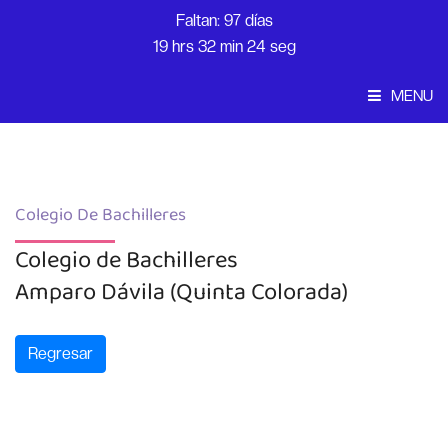
Faltan: 97 días
19 hrs 32 min 24 seg
MENU
Convocatoria
Inicio
Colegio De Bachilleres
Colegio de Bachilleres
Amparo Dávila (Quinta Colorada)
Regresar