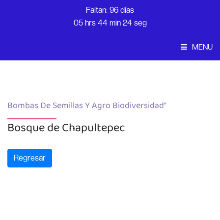
Faltan: 96 días
05 hrs 44 min 24 seg
MENU
Convocatoria
Inicio
Bombas De Semillas Y Agro Biodiversidad"
Bosque de Chapultepec
Regresar